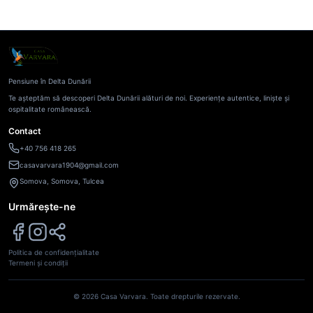
Pensiune în Delta Dunării
Te așteptăm să descoperi Delta Dunării alături de noi. Experiențe autentice, liniște și
ospitalitate românească.
Contact
+40 756 418 265
casavarvara1904@gmail.com
Somova
,
Somova
,
Tulcea
Urmărește-ne
Politica de confidențialitate
Termeni și condiții
©
2026
Casa Varvara. Toate drepturile rezervate.